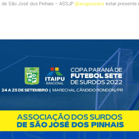
s de São José dos Pinhais – ASSJP
@assjpsurdos
estar presente 