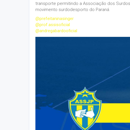
transporte permitindo a Associação dos Surdo
movimento surdodesporto do Paraná.
@prefeitaninasinger
@prof.assisoficial
@andregabardooficial