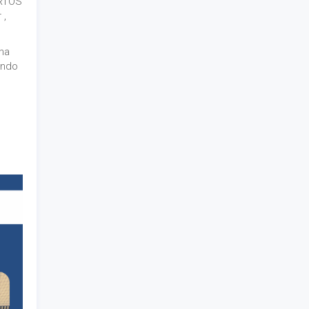
ERTOS
 ,
na
ando