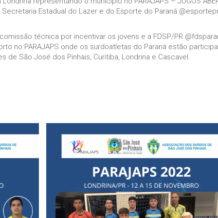
em Londrina representando o município no PARAJAPS – JOGOS AB
cretaria Estadual do Lazer e do Esporte do Paraná @esportepr
 comissão técnica por incentivar os jovens e a FDSP/PR @fdspara
to no PARAJAPS onde os surdoatletas do Paraná estão particip
s de São José dos Pinhais, Curitiba, Londrina e Cascavel.