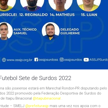
Futebol Sete de Surdos 2022
ina são joseense estará em Marechal Rondon-PR disputando pelo t
dos 2022 promovido pela Federação Desportiva de Surdos do
de Itaipu Binacional
@itaipubinacional
.
ventude – SMELJ
@prefeiturasjp
mais uma vez nos apoia com o