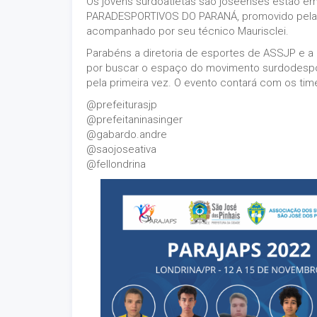
Os jovens surdoatletas são joseenses estão 
PARADESPORTIVOS DO PARANÁ, promovido pela Se
acompanhado por seu técnico Maurisclei.
Parabéns a diretoria de esportes de ASSJP e a
por buscar o espaço do movimento surdodespor
pela primeira vez. O evento contará com os time
@prefeiturasjp
@prefeitaninasinger
@gabardo.andre
@saojoseativa
@fellondrina